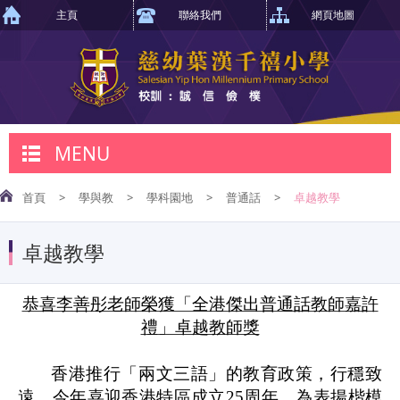
主頁
聯絡我們
網頁地圖
MENU
首頁
>
學與教
>
學科園地
>
普通話
>
卓越教學
卓越教學
恭喜李善彤老師榮獲「全港傑出普通話教師嘉許
禮」卓越教師獎
香港推行「兩文三語」的教育政策，行穩致
遠
。
今年喜迎香港特區成立
25
周年，為表揚楷模