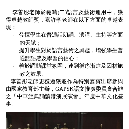
李善彤老師於範疇
(
二
)
語言及藝術運用中，獲
得卓越教師獎，嘉許李老師在以下方面的卓越表
現：
發揮學生在普通話朗誦、演講、主持等方面
·
的天賦；
提升學生對於語言藝術之興趣，增強學生普
·
通話語感及學習的信心；
善於調動課堂氛圍，達到循序漸進及因材施
·
教之效果。
李善彤老師更獲邀
獲邀作為特別嘉賓出席參與
由國家教育部主辦，
GAPSK
語文推廣委員會合辦
之「
中華經典誦讀港澳展演會
」年度中華文化盛
事。