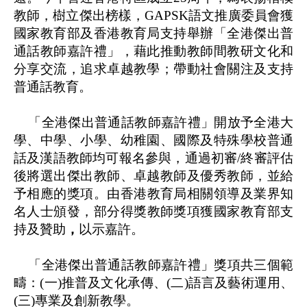
教師，樹立傑出榜樣，
GAPSK
語文推廣委員會獲
國家教育部及香港教育局支持舉辦「全港傑出普
通話教師嘉許禮」，藉此推動教師間教研文化和
分享交流，追求卓越教學；帶動社會關注及支持
普通話教育
。
「全港傑出普通話教師嘉許禮」開放予全港大
學、中學、小學、幼稚園、國際及特殊學校普通
話及漢語教師均可報名參與
，
通過初審
/
終審評估
後將選出傑出教師、卓越教師及優秀教師，並給
予相應的獎項
。
由香港教育局相關領導及業界知
名人士頒發，
部分得獎教師獎項獲國家教育部支
持及贊助
，
以示嘉許
。
「全港傑出普通話教師嘉許禮」
獎項共三個範
疇
：
(
一
)
推普及文化承傳、
(
二
)
語言及藝術運用、
(
三
)
專業及創新教學。