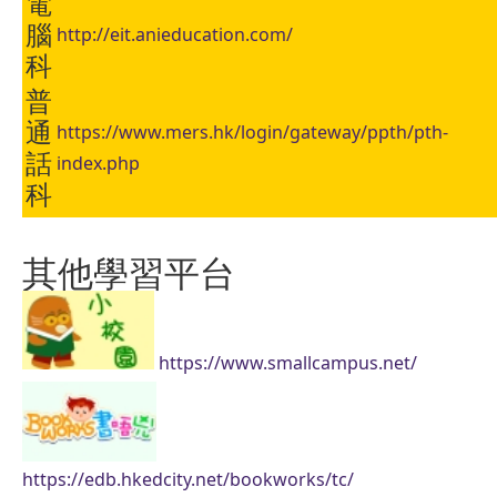
電
腦
http://eit.anieducation.com/
科
普
通
https://www.mers.hk/login/gateway/ppth/pth-
話
index.php
科
其他學習平台
https://www.smallcampus.net/
https://edb.hkedcity.net/bookworks/tc/