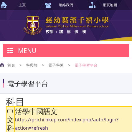
主頁
聯絡我們
網頁地圖
MENU
首頁
>
學與教
>
電子學習
>
電子學習平台
電子學習平台
科目
中
活學中國語文
文
https://prichi.hkep.com/index.php/auth/login?
科
action=refresh