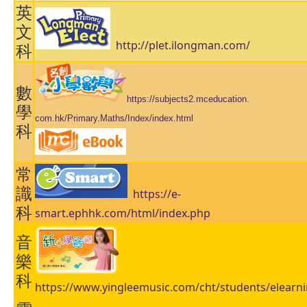
英
文
http://plet.ilongman.com/
科
數
https://subjects2.mceducation.
學
com.hk/Primary.Maths/Index/
index.html
科
常
識
https://e-
科
smart.ephhk.com/html/index.php
音
樂
科
https://www.yingleemusic.com/cht/students/elearn