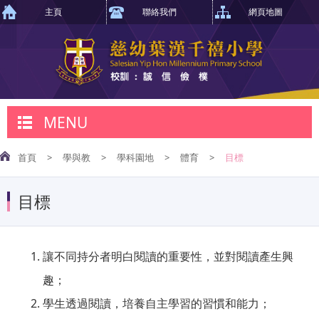
主頁
聯絡我們
網頁地圖
MENU
首頁
>
學與教
>
學科園地
>
體育
>
目標
目標
讓不同持分者明白閱讀的重要性，並對閱讀產生興
趣；
學生透過閱讀，培養自主學習的習慣和能力；