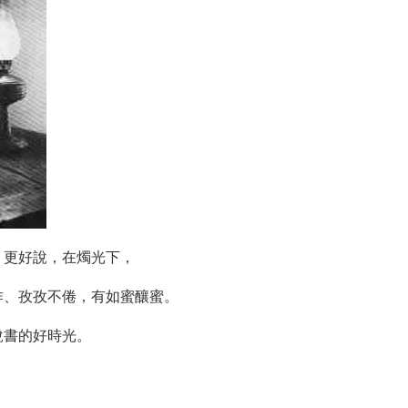
，更好說，在燭光下，
作、孜孜不倦，有如蜜釀蜜。
說書的好時光。