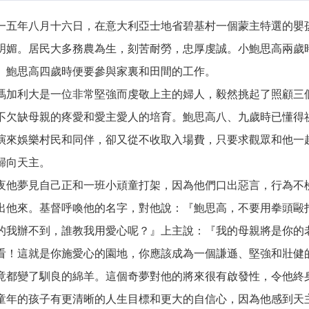
年八月十六日，在意大利亞士地省碧基村一個蒙主特選的嬰孩
明媚。居民大多務農為生，刻苦耐勞，忠厚虔誠。小鮑思高兩歲
。鮑思高四歲時便要參與家裏和田間的工作。
利大是一位非常堅強而虔敬上主的婦人，毅然挑起了照顧三個
不欠缺母親的疼愛和愛主愛人的培育。鮑思高八、九歲時已懂得
演來娛樂村民和同伴，卻又從不收取入場費，只要求觀眾和他一
歸向天主。
夢見自己正和一班小頑童打架，因為他們口出惡言，行為不檢
出他來。基督呼喚他的名字，對他說：『鮑思高，不要用拳頭毆
的我辦不到，誰教我用愛心呢？』上主說：『我的母親將是你的
看！這就是你施愛心的園地，你應該成為一個謙遜、堅強和壯健
竟都變了馴良的綿羊。這個奇夢對他的將來很有啟發性，令他終
童年的孩子有更清晰的人生目標和更大的自信心，因為他感到天