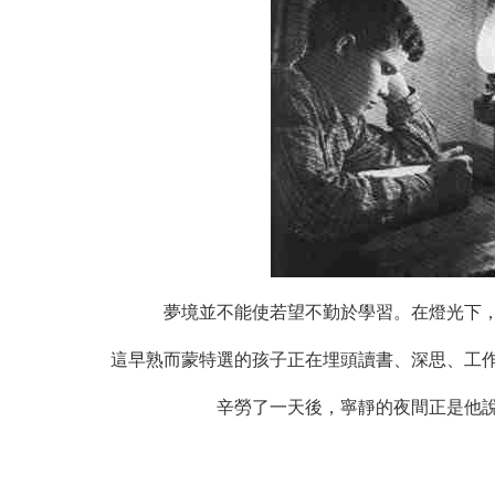
夢境並不能使若望不勤於學習。在燈光下
這早熟而蒙特選的孩子正在埋頭讀書、深思、工
辛勞了一天後，寧靜的夜間正是他