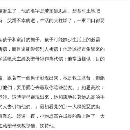
誕生了，他的名字是若望鮑思高。碧基村土地肥
時，父親不幸病逝，生活的支柱斷了，一家四口都要
孩子和家計的擔子。孩子可能缺少生活上的必需
祈禱，而且還能帶領別人祈禱！他常以從市集學來的
起誦唸天主經及聖母經作為代價；他常這樣做，目的
。跟著有一個男子顯現出來，祂是救主基督，但鮑
打他們，要用愛心去贏取你這些朋友。』鮑思高說：
老師。這時聖母顯現出來，她和靄地拉著鮑思高的手
的人去引領他們。』最初看見的那一大群兇惡的動
身難忘。經這一夜，小鮑思高在成長的路上跨了一大
主藉聖母來教導他、扶持他。