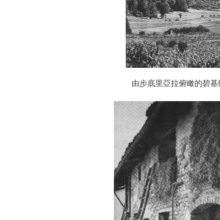
由步底里亞拉俯瞰的碧基