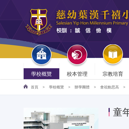
學校概覽
校本管理
宗教培育
首頁
>
學校概覽
>
辦學團體
>
會祖鮑思高
>
童