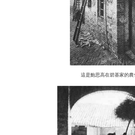
這是鮑思高在碧基家的農