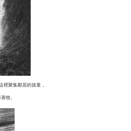
這裡聚集鄰居的孩童，
穌善牧。