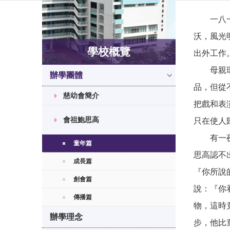
一八一五
沃，風光
學校概覽
出外工作
母親瑪加
辦學團體
品，但從
慈幼會簡介
把戲和表
會祖鮑思高
只在使人
有一夜他
童年篇
思高認不
成長篇
『你所說
創會篇
說：『你
傳播篇
物，這時
辦學理念
步，他比