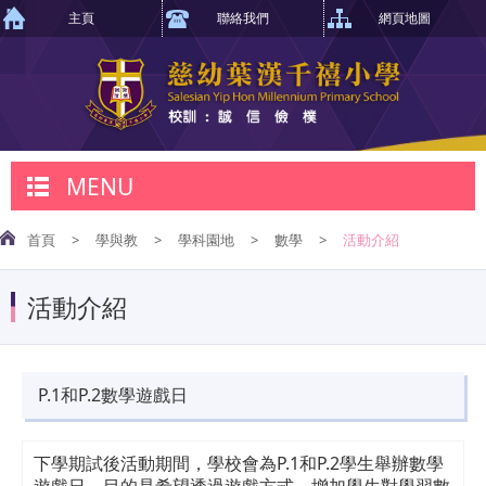
主頁
聯絡我們
網頁地圖
MENU
首頁
>
學與教
>
學科園地
>
數學
>
活動介紹
活動介紹
P.1和P.2數學遊戲日
下學期試後活動期間，學校會為P.1和P.2學生舉辦數學