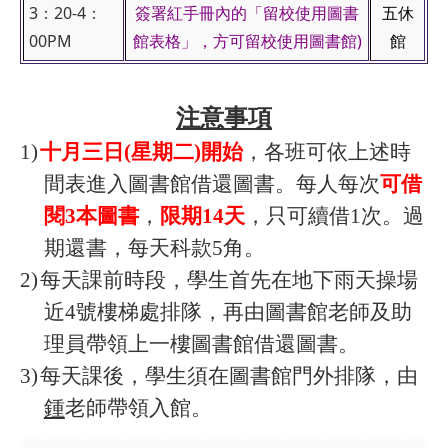
3：20-4：
簽署紅手冊內的「留校使用圖書
五休
00PM
館表格」，方可留校使用圖書館)
館
注意事項
1)
十月三日
(
星期二
)
開始
，各班可依上述時
間表進入圖書館借還圖書。每人每次
可借
閱
3
本圖書
，
限期
14
天
，只可續借
1
次。過
期還書，每天科款
5
角。
2)
每天課前時段，學生首先在地下雨天操場
近
4
號樓梯處排隊，再由圖書館老師及助
理員帶領上一樓圖書館借還圖書。
3)
每天課後，學生須在圖書館門外排隊，由
鍾
老師帶領入館。