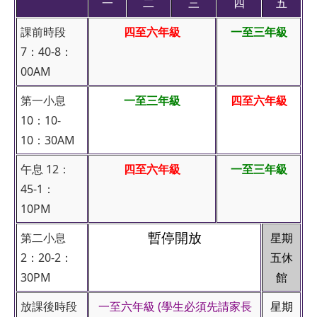
一
二
三
四
五
課前時段
四至六年級
一至三年級
7：40-8：
00AM
第一小息
一至三年級
四至六年級
10：10-
10：30AM
午息 12：
四至六年級
一至三年級
45-1：
10PM
暫停開放
第二小息
星期
2：20-2：
五休
30PM
館
放課後時段
一至六年級 (學生必須先請家長
星期