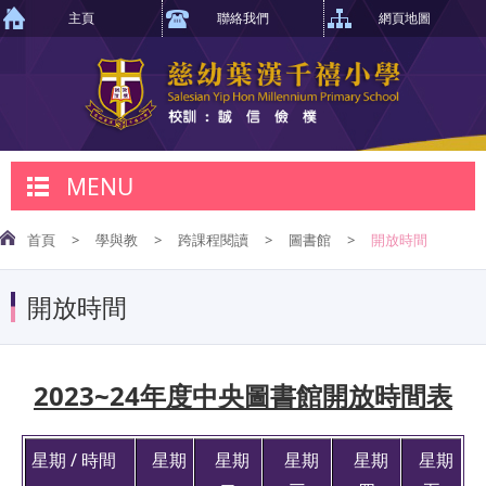
主頁
聯絡我們
網頁地圖
MENU
首頁
>
學與教
>
跨課程閱讀
>
圖書館
>
開放時間
開放時間
2023~24年度中央圖書館開放時間表
星期 / 時間
星期
星期
星期
星期
星期