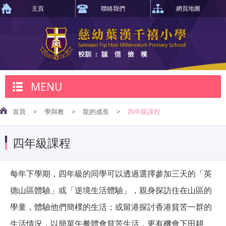
主頁
聯絡我們
網頁地圖
MENU
首頁
>
學與教
>
龍的成長
>
四年級課程
四年級課程
每年下學期，四年級的同學可以透過選擇參加三天的「英
德山區體驗」或「逆境生活體驗」，親身探訪住在山區的
學童，體驗他們簡樸的生活；或留港探討香港貧苦一群的
生活情況，以簡單午餐體會貧苦生活，更有機會下田耕