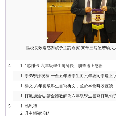
區校長致送感謝旗予主講嘉賓-東華三院伍若瑜夫
4
1感謝卡-六年級學生向師長、朋輩送上感謝
學弟學妹祝福-一至五年級學生向六年級同學送上
禱文-六年皮級舉生書寫祈文，並於早會時段宣讀
打氣加油站-請全體教師為六年級學生書寫打氣句
5
感恩禮
升中輔導活動