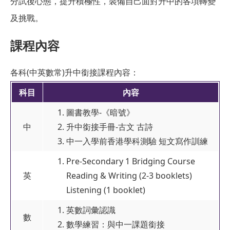
分試後心態，提升積極性，裝備自己面對升中的各項轉變
及挑戰。
課程內容
各科(中英數常)升中銜接課程內容：
科目
內容
圖書教學-《暗號》
中
升中銜接手冊-古文 古詩
中一入學前香港學科測驗 短文寫作訓練
Pre-Secondary 1 Bridging Course
英
Reading & Writing (2-3 booklets)
Listening (1 booklet)
英數詞彙認識
數
數學練習：與中一課題銜接