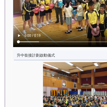
升中銜接計劃啟動儀式