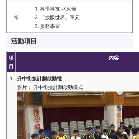
科學科技-水火箭
常
「放眼世界」單元
服務學習
活動項目
項
內容
目
1
升中銜接計劃啟動禮
影片： 升中銜接計劃啟動儀式