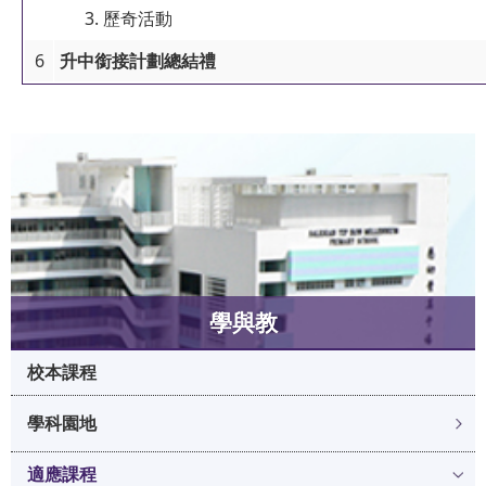
歷奇活動
6
升中銜接計劃總結禮
學與教
校本課程
學科園地
適應課程