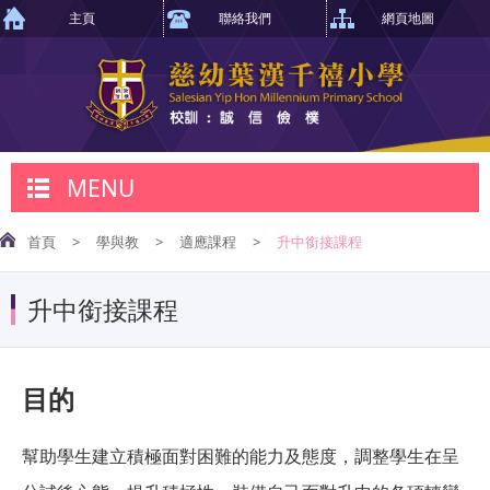
主頁
聯絡我們
網頁地圖
MENU
首頁
>
學與教
>
適應課程
>
升中銜接課程
升中銜接課程
目的
幫助學生建立積極面對困難的能力及態度，調整學生在呈