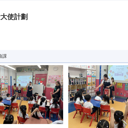
話大使計劃
驗課