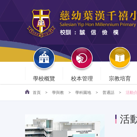
學校概覽
校本管理
宗教培育
首頁
>
學與教
>
學科園地
>
普通話
>
活動
活