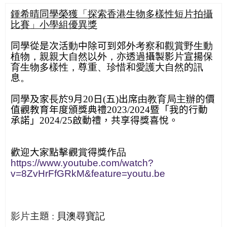
鍾希晴
同學
榮獲「探索香港生物多樣性短片拍攝
比賽」小學組優異獎
同學從是次活
動
中除可到郊
外
考察和觀賞野生動
植物，親親大自然以外，亦
透
過
攝製影
片
宣揚
保
育生物多樣性，
尊重、珍惜和愛護大自然
的
訊
息
。
同學及家
長
於
9
月
20
日
(
五
)
出席
由教育局主辦
的價
值觀教育年度頒獎典禮
2023/2024
暨「我的行動
承諾」
2024/25
啟動禮，共享得獎喜悅。
歡
迎
大
家
點擊觀
賞
得獎作
品
https://www.youtube.com/watch?
v=8ZvHrFfGRkM&feature=youtu.be
影片
主題
:
貝澳尋寶記