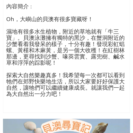
內容簡介
:
Oh
，大嶼山的貝澳有很多寶藏呀！
濕地有很多水生植物，附近的草地就有「牛三
寶」。貝澳泳灘擁有獨特的黑沙，在蟹洞附近的
沙蟹看着我發呆的樣子，十分有趣！發現彩虹䗉
螺、黃槿和木麻黃，是另一個大收穫！在紅樹林
那邊，更尋找到沙蟹、喙莢雲實、露兜樹、鹹水
草和浮萍的踪影呢！
探索大自然樂趣真多！我希望每一次都可以看到
牠們在郊野快樂地生活，所以大家要好好保護大
自然，讓牠們可以繼續健康成長。就讓我們一起
為大自然出一分力吧！